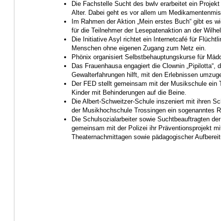
Die Fachstelle Sucht des bwlv erarbeitet ein Proje
Alter. Dabei geht es vor allem um Medikamentenmi
Im Rahmen der Aktion „Mein erstes Buch“ gibt es 
für die Teilnehmer der Lesepatenaktion an der Wilhe
Die Initiative Asyl richtet ein Internetcafé für Flücht
Menschen ohne eigenen Zugang zum Netz ein.
Phönix organisiert Selbstbehauptungskurse für Mäd
Das Frauenhausa engagiert die Clownin „Pipilotta“, 
Gewalterfahrungen hilft, mit den Erlebnissen umzug
Der FED stellt gemeinsam mit der Musikschule ein T
Kinder mit Behinderungen auf die Beine.
Die Albert-Schweitzer-Schule inszeniert mit ihren 
der Musikhochschule Trossingen ein sogenanntes R
Die Schulsozialarbeiter sowie Suchtbeauftragten d
gemeinsam mit der Polizei ihr Präventionsprojekt mi
Theaternachmittagen sowie pädagogischer Aufberei