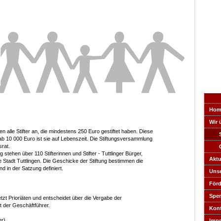
Hom
Wir 
 alle Stifter an, die mindestens 250 Euro gestiftet haben. Diese
 ab 10 000 Euro ist sie auf Lebenszeit. Die Stiftungsversammlung
srat.
g stehen über 110 Stifterinnen und Stifter - Tuttlinger Bürger,
Aktu
e Stadt Tuttlingen. Die Geschicke der Stiftung bestimmen die
nd in der Satzung definiert.
Unse
Förd
Spen
setzt Prioriäten und entscheidet über die Vergabe der
ht der Geschäftführer.
Kont
er)
Imp