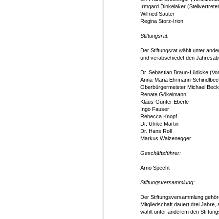
Irmgard Dinkelaker (Stellvertreter
Wilfried Sauter
Regina Storz-Irion
Stiftungsrat:
Der Stiftungsrat wählt unter ande
und verabschiedet den Jahresab
Dr. Sebastian Braun-Lüdicke (Vor
Anna-Maria Ehrmann-Schindlbeck 
Oberbürgermeister Michael Beck
Renate Gökelmann
Klaus-Günter Eberle
Ingo Fauser
Rebecca Knopf
Dr. Ulrike Martin
Dr. Hans Roll
Markus Waizenegger
Geschäftsführer:
Arno Specht
Stiftungsversammlung:
Der Stiftungsversammlung gehören
Mitgliedschaft dauert drei Jahre,
wählt unter anderem den Stiftung