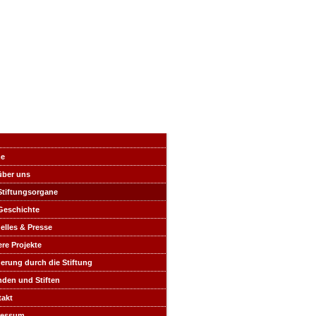
e
über uns
Stiftungsorgane
Geschichte
elles & Presse
re Projekte
erung durch die Stiftung
den und Stiften
akt
ressum