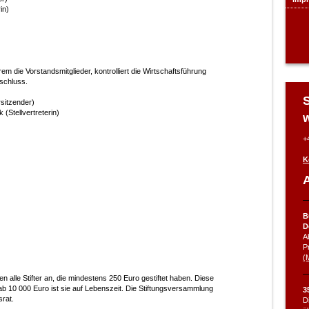
in)
rem die Vorstandsmitglieder, kontrolliert die Wirtschaftsführung
schluss.
S
sitzender)
(Stellvertreterin)
+
K
A
B
D
A
P
(
 alle Stifter an, die mindestens 250 Euro gestiftet haben. Diese
 ab 10 000 Euro ist sie auf Lebenszeit. Die Stiftungsversammlung
3
srat.
D