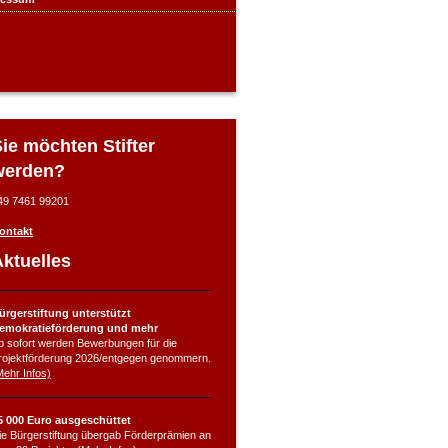
ie möchten Stifter
werden?
49 7461 99201
ontakt
ktuelles
ürgerstiftung unterstützt
emokratieförderung und mehr
b sofort werden Bewerbungen für die
rojektförderung 2026/entgegen genommern.
Mehr Infos)
5 000 Euro ausgeschüttet
ie Bürgerstiftung übergab Förderprämien an